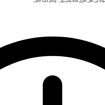
سوله من أهل القرى فلله وللرسول". وانظر أيضاً الظل.