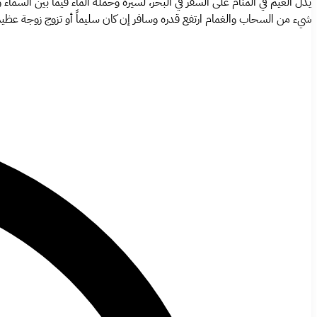
يدل الغيم في المنام على السفر في البحر، لسيره وحمله الماء فيما بين السما
شيء من السحاب والغمام ارتفع قدره وسافر إن كان سليماً أو تزوج زوجة عظي