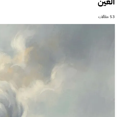
الغين
53 مقالات