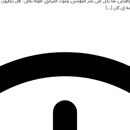
ء والأرض، كما يدل على نصر المؤمنين، وموت المرضى، لقوله تعالى:"هل ينظرون إ
مة إن كان […]