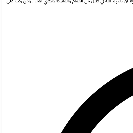
لا أن يأتيهم الله في ظلل من الغمام والملائكة وقضي الأمر". ومن ركب على