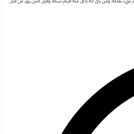
ر شيء يعدله. ومن رأى أنه يأكل منه فيكثر نسله، وقيل التين رزق من قبل