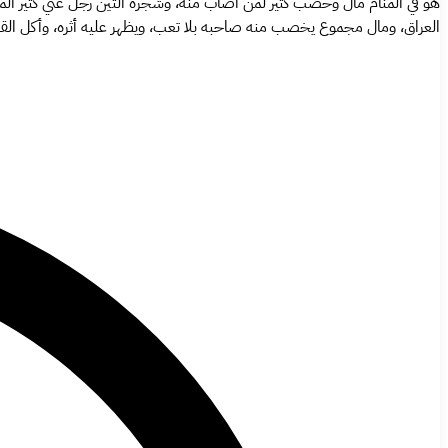
هو في المنام مال وخصب كثير لمن أصاب منة، وشجرة التين رجل غني كثير المال،
العراق، ومال مجموع يخصب منه صاحبه بلا تعب، ويظهر عليه أثره، وأكل الق