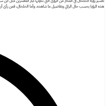
تفسير رؤية الخلخال في المنام من الرؤى التي تناولها كبار المفسرين مثل ابن
هذه الرؤيا بحسب حال الرائي وتفاصيل ما شاهده. وأما الخلخال، فمن رأى أن