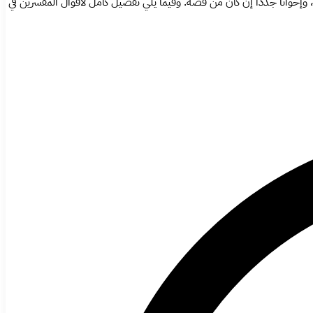
 وإخواناً جدداً إن كان من فضة. وفيما يلي تفصيل كامل لأقوال المفسرين في