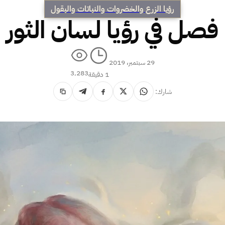
رؤيا الزرع والخضروات والنباتات والبقول
فصل في رؤيا لسان الثور
29 سبتمبر، 2019
3٬283
1 دقيقة
شارك: