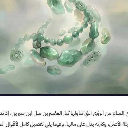
 المنام من الرؤى التي تناولها كبار المفسرين مثل ابن سيرين، إذ تد
يئة الأصل، وكثرته يدل على مالها. وفيما يلي تفصيل كامل لأقوال ا