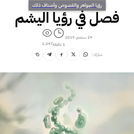
رؤيا الجواهر والفصوص وأصناف ذلك
فصل في رؤيا اليشم
29 سبتمبر، 2019
1٬247
1 دقيقة
شارك: