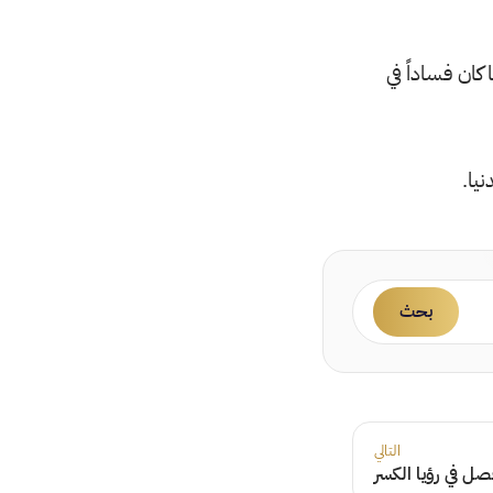
كان فساداً في
يا.
بحث
التالي
ل في رؤيا الكسر