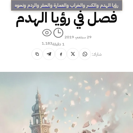
رؤيا الهدم والكسر والخراب والعمارة والحفر والردم ونحوه
فصل في رؤيا الهدم
29 سبتمبر، 2019
1٬183
1 دقيقة
شارك: