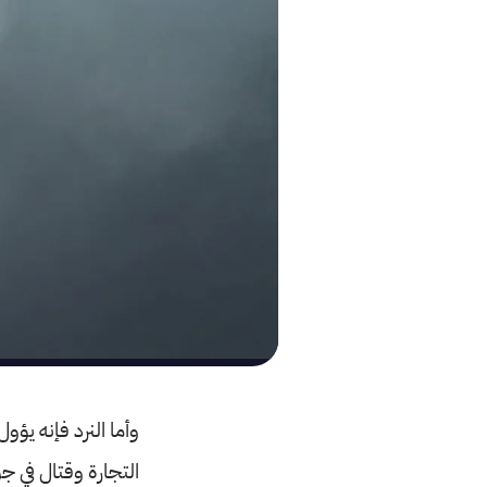
وأما النرد فإنه يؤ
التجارة وقتال في ج