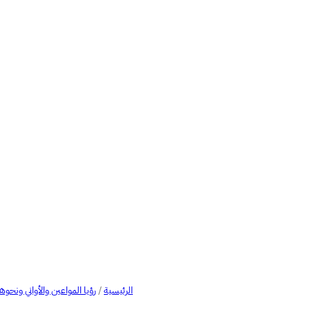
الرئيسية
/
رؤيا المواعين والأواني ونحوه