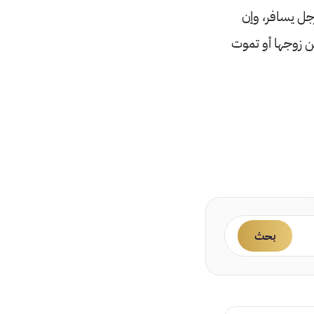
رجل يسافر، وإن
من زوجها أو تموت
بحث