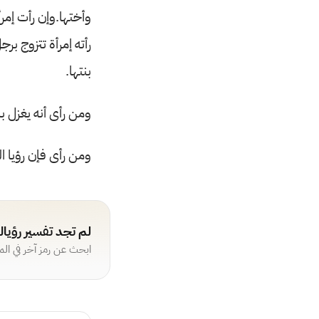
وأختها.وإن رأت إمر
رأته إمرأة تتزوج ب
بنتها.
ومن رأى أنه يغزل به
ومن رأى فإن رؤيا ا
لم تجد تفسير رؤيا
ابحث عن رمز آخر في ال