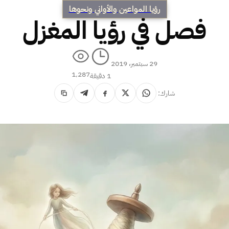
رؤيا المواعين والأواني ونحوها
فصل في رؤيا المغزل
29 سبتمبر، 2019
1٬287
1 دقيقة
شارك: