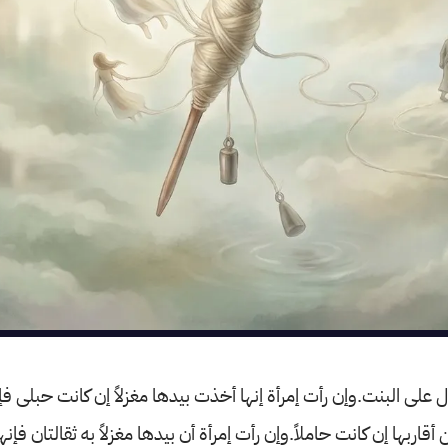
 على البنت.وإن رأت إمرأة إنها أخذت بيدها مغزلاً إن كانت حبلى فإنها 
من أقاربها إن كانت حاملاً.وإن رأت إمرأة أن بيدها مغزلاً به ثقالتان فإن