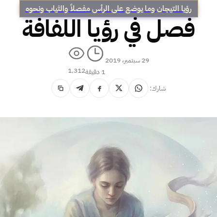
رؤيا التيجان وما يوضع على الرأس مفصلاً والثياب ونحوه
فصل في رؤيا اللفافة
29 سبتمبر، 2019
1٬312
1 دقيقة
شارك: