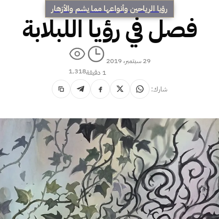
رؤيا الرياحين وأنواعها مما يشم والأزهار
فصل في رؤيا اللبلابة
29 سبتمبر، 2019
1٬318
1 دقيقة
شارك: