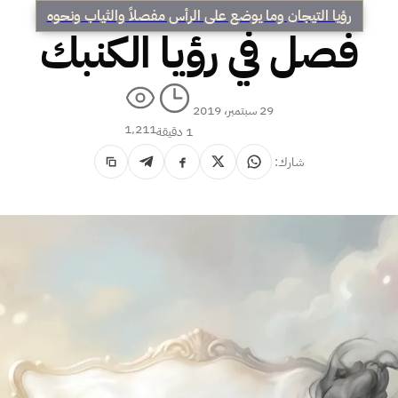
رؤيا التيجان وما يوضع على الرأس مفصلاً والثياب ونحوه
فصل في رؤيا الكنبك
29 سبتمبر، 2019
1٬211
1 دقيقة
شارك: