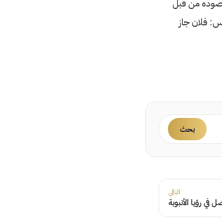
قصوده من قبل
س: فلان جاز
بحث
التالي
 في رؤيا الأنبوبة