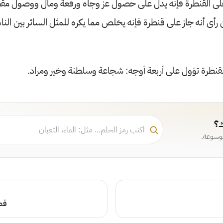
على القنطرة فإنه يدل على حصول عز وجاه ورفعة ومال ووصول م
أى أنه جاز على قنطرة فإنه يخلص مما يكره للمثل السائر بين النا
لقنطرة تؤول على أربعة أوجه: شجاعة وسلطنة وخير ومراد.
ك؟
موسوعة.
فصل