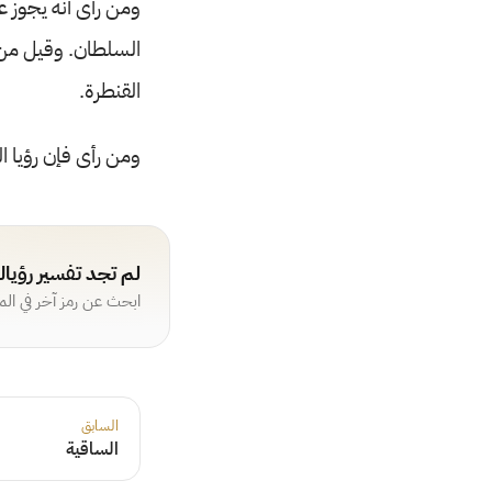
ومن رأى أنه يجوز 
السلطان. وقيل من ر
القنطرة.
ومن رأى فإن رؤيا ا
لم تجد تفسير رؤيا
ابحث عن رمز آخر في ال
السابق
الساقية