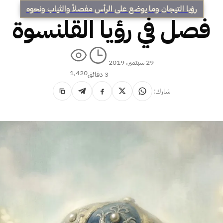
رؤيا التيجان وما يوضع على الرأس مفصلاً والثياب ونحوه
فصل في رؤيا القلنسوة
29 سبتمبر، 2019
1٬420
3 دقائق
شارك: