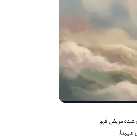
كان عنده مريض فهو
 عليهما.