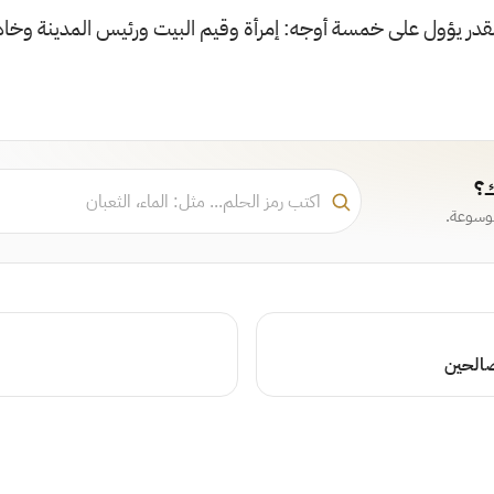
لقدر يؤول على خمسة أوجه: إمرأة وقيم البيت ورئيس المدينة وخا
ك؟
موسوعة.
صالحين