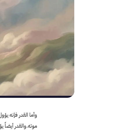
وأما القدر فإنه يؤ
موته.والقدر أيضاً ي