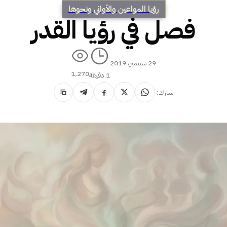
رؤيا المواعين والأواني ونحوها
فصل في رؤيا القدر
29 سبتمبر، 2019
1٬270
1 دقيقة
شارك: