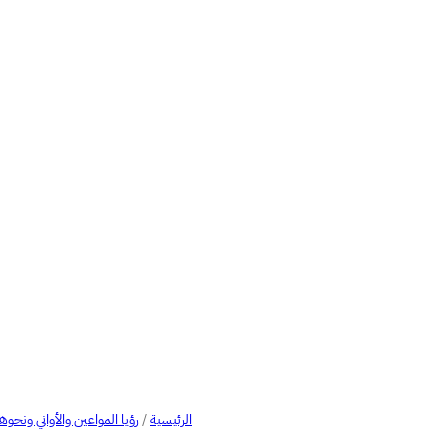
الرئيسية
/
رؤيا المواعين والأواني ونحوه