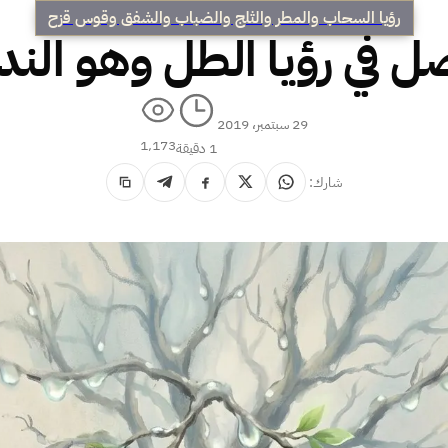
رؤيا السحاب والمطر والثلج والضباب والشفق وقوس قزح
 في رؤيا الطل وهو الن
29 سبتمبر، 2019
1٬173
1 دقيقة
شارك: