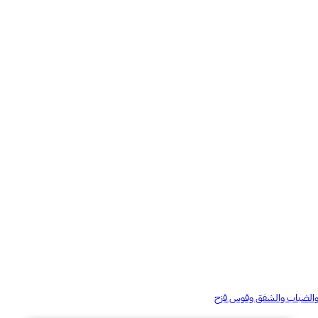
ج والضباب والشفق وقوس قزح