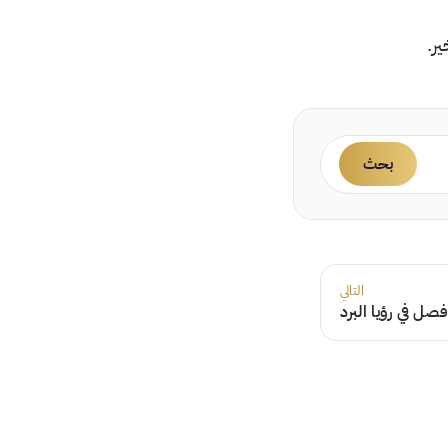
ر.
بحث
التالي
صل في رؤيا البرد