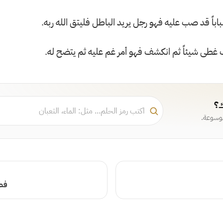
اباً قد صب عليه فهو رجل يريد الباطل فليتق الله ربه.
 غطى شيئاً ثم انكشف فهو أمر غم عليه ثم يتضح له.
ك؟
موسوعة.
فصل