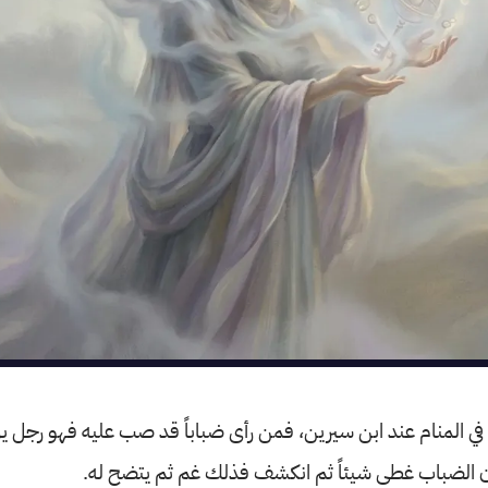
في المنام عند ابن سيرين، فمن رأى ضباباً قد صب عليه فهو رجل ير
 أن الضباب غطى شيئاً ثم انكشف فذلك غم ثم يتضح له.