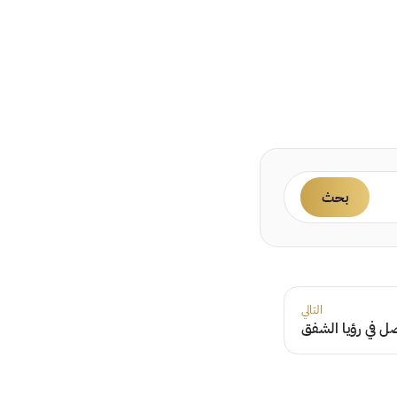
بحث
التالي
 في رؤيا الشفق