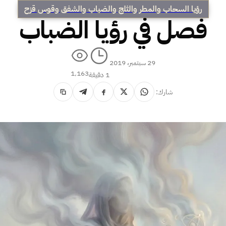
رؤيا السحاب والمطر والثلج والضباب والشفق وقوس قزح
فصل في رؤيا الضباب
29 سبتمبر، 2019
1٬163
1 دقيقة
شارك: