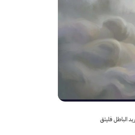
يد الباطل فليتق