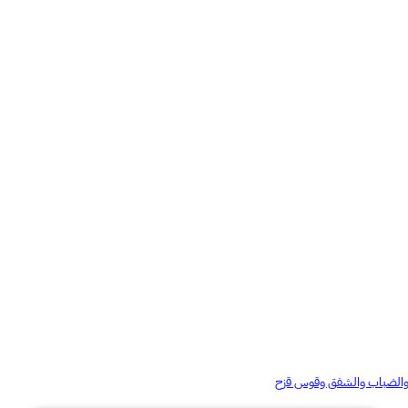
ج والضباب والشفق وقوس قزح