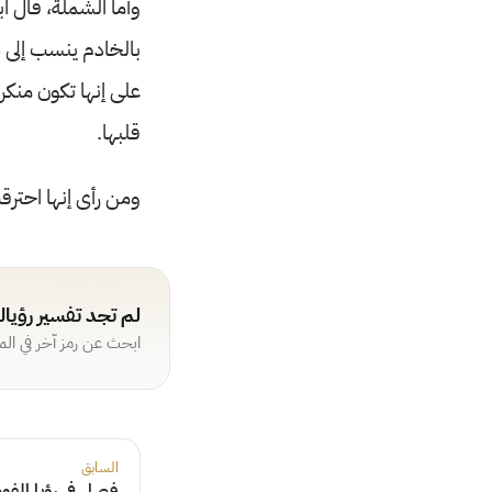
وأما الشملة، قال ا
بالخادم ينسب إلى 
على إنها تكون منكر
قلبها.
ومن رأى إنها احتر
لم تجد تفسير رؤيا
ابحث عن رمز آخر في ال
السابق
فصل في رؤيا الفو