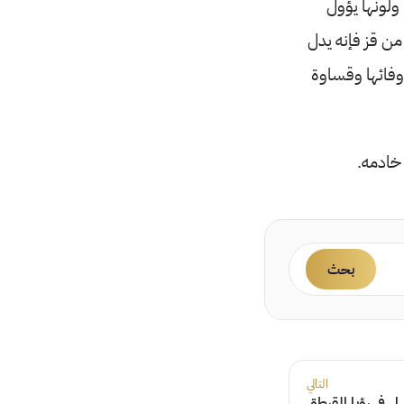
ولونها يؤول
ن قز فإنه يدل
 وفائها وقساوة
خادمه.
بحث
التالي
 في رؤيا القرطق