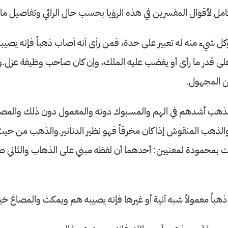
امل لأقوال المفسرين في هذه الرؤيا بحسب حال الرائي وتفاصيل ما
كل شيء منه له تعبير على حدة، فمن رأى أنه أصاب ذهباً فإنه يصيبه
لى قدر ما رأى أو يغضب عليه الملك، وإن كان صاحب وظيفة عزل.و
 المجهول.
الذهب أشدهم في الهم والمسبوك دونه والمعمول دون ذلك والمصا
ير والذهب المنقوش إذا كان مخرقاً فهو نظير الدنانير.والذهب من حي
 بمحمودة لمعنيين: أحدهما أن لفظه مبني على الذهاب والثاني صفر
هباً معمولاً شبه آنية أو غيرها فإنه يصيبه هم ويمكث والمصاغ خير