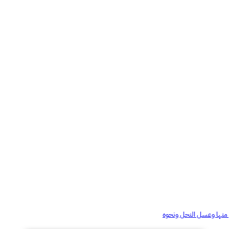
 منها وعسل النحل ونحوه