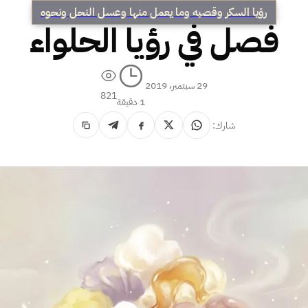
رؤيا السكر وقصبه وما يعمل منها وعسل النحل ونحوه
فصل في رؤيا الحلواء
29 سبتمبر، 2019
821
1 دقيقة
شارك: