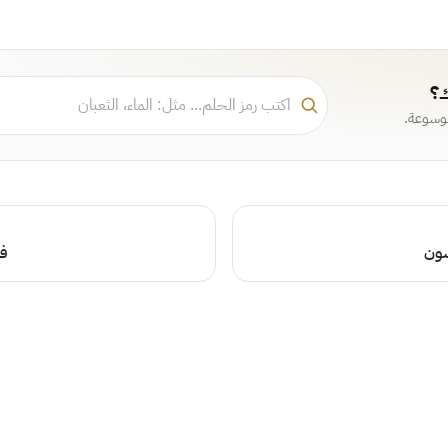
ك؟
موسوعة.
شون
فص