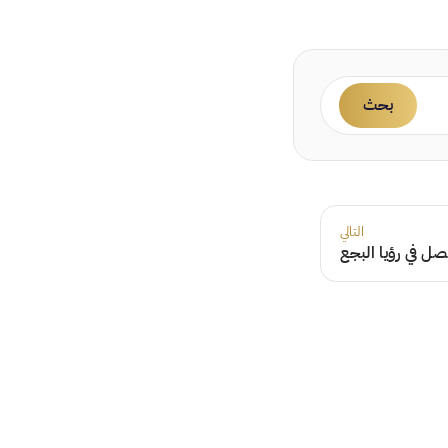
بحث
التالي
ل في رؤيا البجع