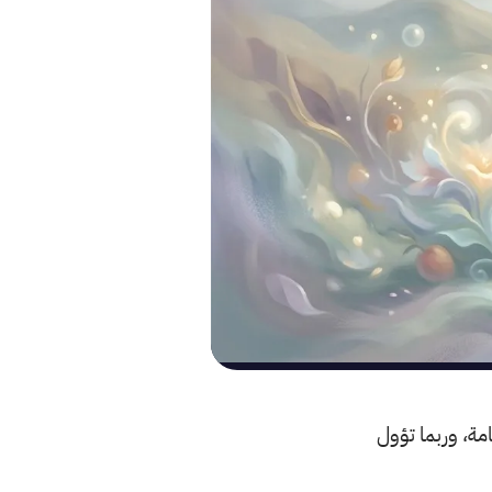
مة، وربما تؤول