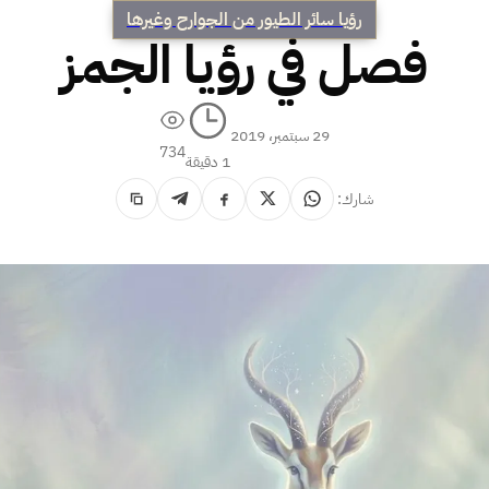
رؤيا سائر الطيور من الجوارح وغيرها
فصل في رؤيا الجمز
29 سبتمبر، 2019
734
1 دقيقة
شارك: