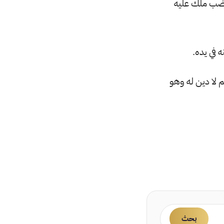
 غضب ملك عليه
 في يده.
 لا دين له وهو
بحث