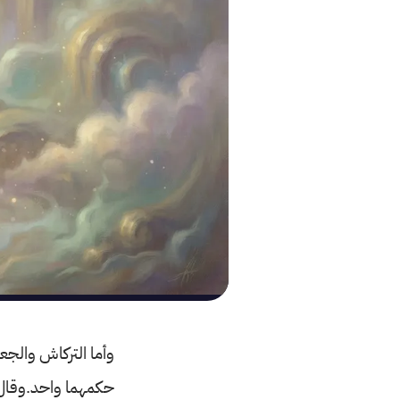
وأما التركاش والجعب
حكمهما واحد.وقال ا