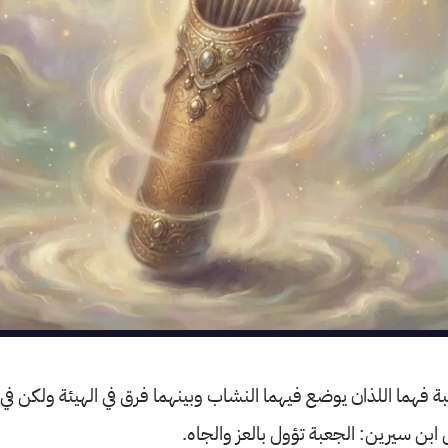
ة فهما اللذان يوضع فيهما النشاب وبينهما فرق في الهيئة ولكن في ع
بن سيرين: الجعبة تؤول بالعز والجاه.