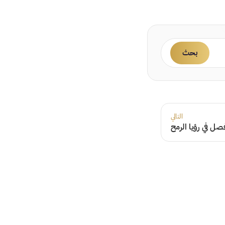
بحث
التالي
صل في رؤيا الرمح