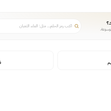
ك؟
موسوعة.
م
ف