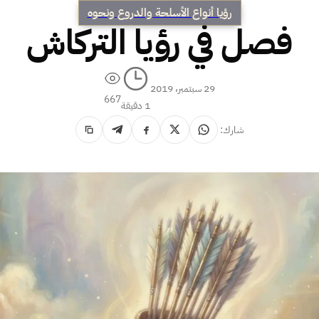
رؤيا أنواع الأسلحة والدروع ونحوه
فصل في رؤيا التركاش
29 سبتمبر، 2019
667
1 دقيقة
شارك: