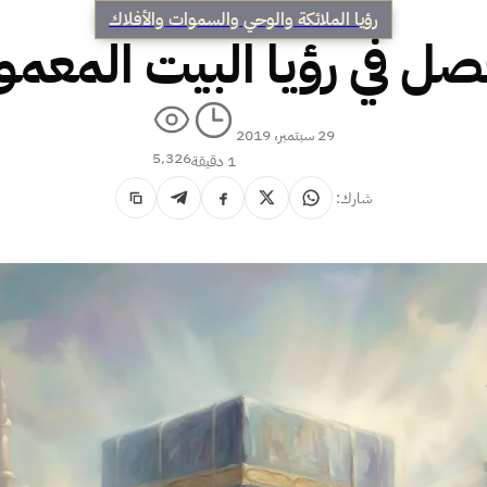
رؤيا الملائكة والوحي والسموات والأفلاك
ل في رؤيا البيت المعمو
29 سبتمبر، 2019
5٬326
1 دقيقة
شارك: