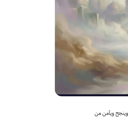
م وينجح ويأمن من