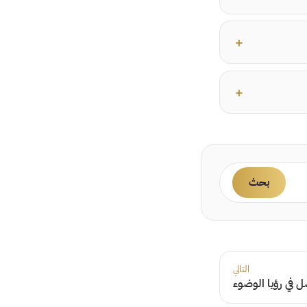
بحث
التالي
 في رؤيا الوضوء