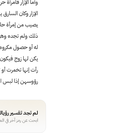
وأما الإزار فامرأة 
الإزار وكان السارق
يصيب من إمرأة حلالا
ذلك ولم تجده وهي 
له أو حصول مكروه 
يكن لها زوج فيكون م
رأت إنها تخمرت أو 
رؤوسهن إذا لبس الر
لم تجد تفسير رؤيا
ابحث عن رمز آخر في ال