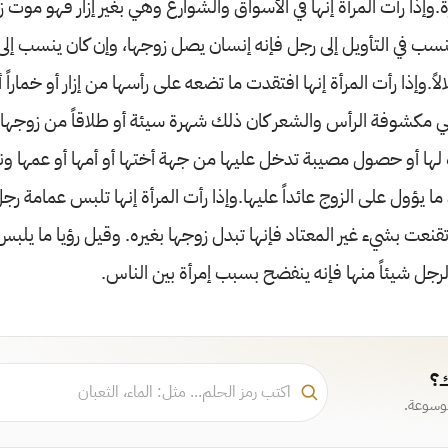
حرة.وإذا رأت المرأة إنها في الأسواق والشوارع وهي بغير إزار فهو موت
 ينسب في التأويل إلى رجل فإنه إنسان يصل زوجها، وإن كان ينسب إلى
ً.وإذا رأت المرأة إنها افتقدت ما تضعه على رأسها من إزار أو خماراً أ
مكشوفة الرأس والشعر كان ذلك شهرة سيئة أو طلاقاً من زوجها
لها أو حصول مصيبة تدخل عليها من جهة أختها أو أمها أو عمها ون
ا يؤول على الزوج عائداً عليها.وإذا رأت المرأة إنها تلبس عمامة رجل
تقنعت بشيء غير المعتاد فإنها تبدل زوجها بغيره. وقيل رؤيا ما يلب
جل شيئاً منها فإنه ينفضح بسبب إمرأة بين الناس.
ك؟
موسوعة.