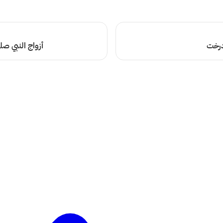
زدرخت
أزواج النبي صل