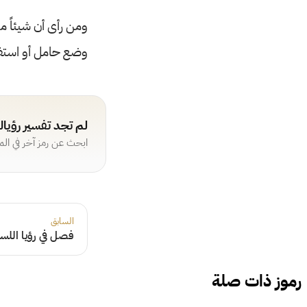
ومن رأى أن شيئاً م
وضع حامل أو استفا
لم تجد تفسير رؤيا
ابحث عن رمز آخر في ال
السابق
فصل في رؤيا اللس
رموز ذات صلة