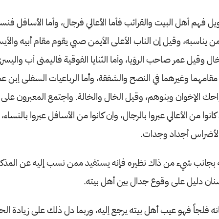
أويل فهم أهل البيت والقرائب فأما الأعالي فرجال، وأما الأسافل فنسو
ن يناسبه، وقيل إن الناب الأعلى الأيمن صبي يقوم مقام أبيه والأيس
خال وقيل عمر صاحب الرؤيا، وأما الثنايا الفوقية فاليمنى أب واليس
مقامهما وغيرهما في النصح والشفقة، وأما الرباعيات السفلى إبن عم
حك الإخوان وبنوهم، وقيل الخال والخالة. واجتمع المعبرون على أ
نوا من الأعالي عبروا بالرجال، وإن كانوا من الأسافل عبروا بالنساء، و
الأضراس أجداد وجدات.
ه بجانب شيء من ذاك نظيره فإنه يستفيد ممن نسب إليه عن المذك
نان دليل على وقوع جدال بين أهل بيته.
نه فلجاً فهو عيب أهل بيته يرجع إليه، وربما دل ذلك على زيادة ال