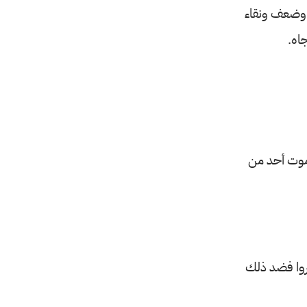
 وضعف ونقاء
اه.
 موت أحد من
غروا فضد ذلك