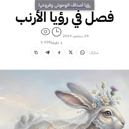
رؤيا أصناف الوحوش وفروعها
فصل في رؤيا الأرنب
29 سبتمبر، 2019
1٬328
1 دقيقة
شارك: