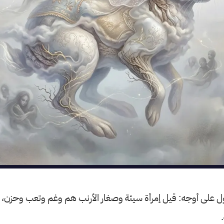
ؤول على أوجه: قيل إمرأة سيئة وصغار الأرنب هم وغم وتعب وحزن، و