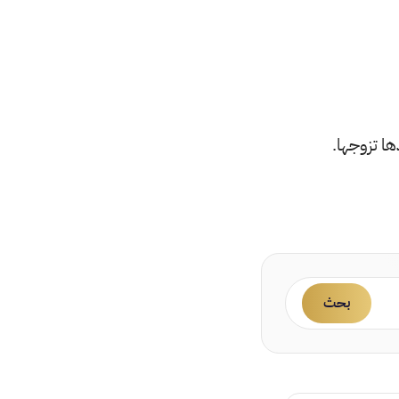
ذها تزوجها.
بحث