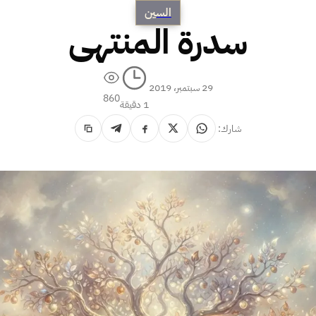
السين
سدرة المنتهى
29 سبتمبر، 2019
860
1 دقيقة
شارك: