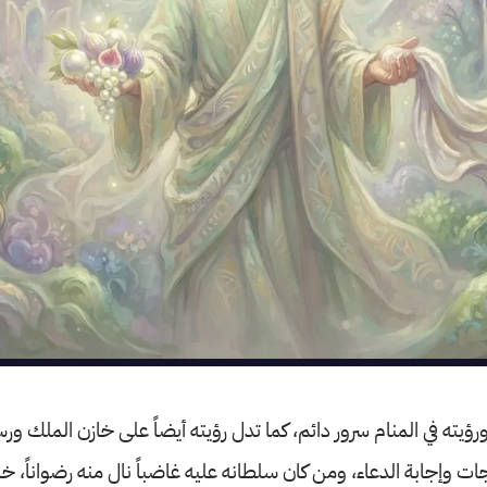
ؤيته في المنام سرور دائم، كما تدل رؤيته أيضاً على خازن الملك ورس
ات وإجابة الدعاء، ومن كان سلطانه عليه غاضباً نال منه رضواناً، خ