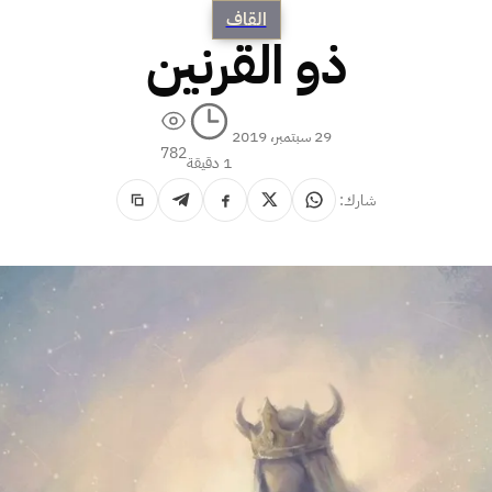
القاف
ذو القرنين
29 سبتمبر، 2019
782
1 دقيقة
شارك: