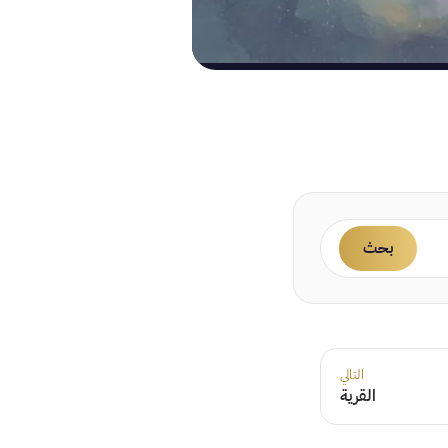
بحث
التالي
القرية