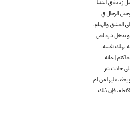
زيادة في الدنيا
وحبل الرجال في
لى العشق والهيام.
 أو يدخل داره لص
نه يهلك نفسه.
ا كتم إيمانه
 على حادث شر
 يعقد عليها من لم
الأنعام، فإن ذلك