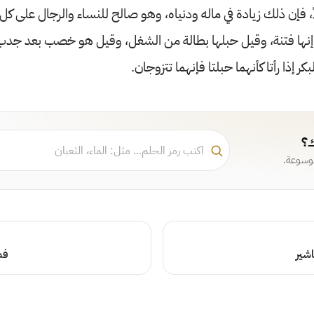
ً، فإن ذلك زيادة في ماله ودنياه، وهو صالح للنساء والرجال على ك
إنها فتنة، وقيل حبلها بطالة من الشغل، وقيل هو خصب بعد جدب، 
ر إذا رأتا كأنهما حبلتا فإنهما تتزوجان.
ك؟
موسوعة.
شير
فص