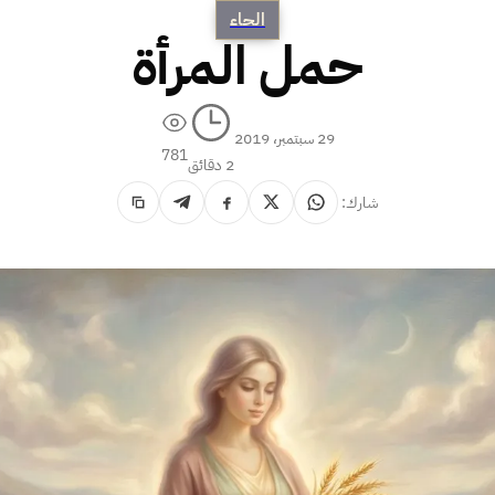
الحاء
حمل المرأة
29 سبتمبر، 2019
781
2 دقائق
شارك: