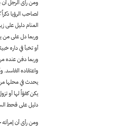
ومن رأى الرجل أن ب
لصاحب الرؤيا ذكراً 
المنام دليل على زي
وربما دل على من يج
أو تخبأ في داره خب
وربما دفن عنده من ي
واعتقاده الفاسد. و
يحدث في محلها من س
يكن كفؤاً لها أو تزو
دليل على قحط السن
ومن رأى أن إمرأته ح