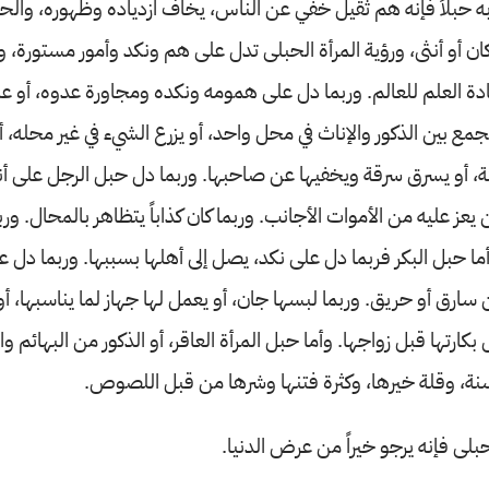
ه حبلاً فإنه هم ثقيل خفي عن الناس، يخاف ازدياده وظهوره، والحبل 
كان أو أنثى، ورؤية المرأة الحبلى تدل على هم ونكد وأمور مستورة، 
ادة العلم للعالم. وربما دل على همومه ونكده ومجاورة عدوه، أو ع
مع بين الذكور والإناث في محل واحد، أو يزرع الشيء في غير محله،
يئة، أو يسرق سرقة ويخفيها عن صاحبها. وربما دل حبل الرجل على أ
عز عليه من الأموات الأجانب. وربما كان كذاباً يتظاهر بالمحال. وربم
أما حبل البكر فربما دل على نكد، يصل إلى أهلها بسببها. وربما دل
ارق أو حريق. وربما لبسها جان، أو يعمل لها جهاز لما يناسبها، أو
ل بكارتها قبل زواجها. وأما حبل المرأة العاقر، أو الذكور من البهائم و
ة، وقلة خيرها، وكثرة فتنها وشرها من قبل اللصوص.
بلى فإنه يرجو خيراً من عرض الدنيا.