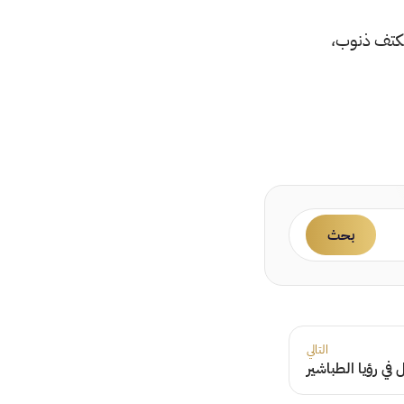
الكتف ذنوب،
بحث
التالي
في رؤيا الطباشير