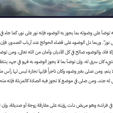
ه توضأ على وضوئه بما يجوز به الوضوء فإنه نور على نور، كما جاء في
 نور". وربما دل الوضوء على قضاء الحوائج عند أرباب الصدور، فإ
ا فلا، والوضوء صالح في كل الأديان وأمان من الله تعالى، ومن توضأ
يء كان سرق له، وإن توضأ بما لا يجوز الوضوء به فهو في جهد ينتظر
ا يتم، ومن صلى بغير وضوء وكان تاجراً فإنها تجارة ليس لها رأس ما
 جند، ومن صلى في موضع لا تجوز فيه الصلاة كالمزبلة فإنه متحير 
في فراشه وهو مريض دلت رؤيته على مفارقة زوجة أو صديقة، وإن ت