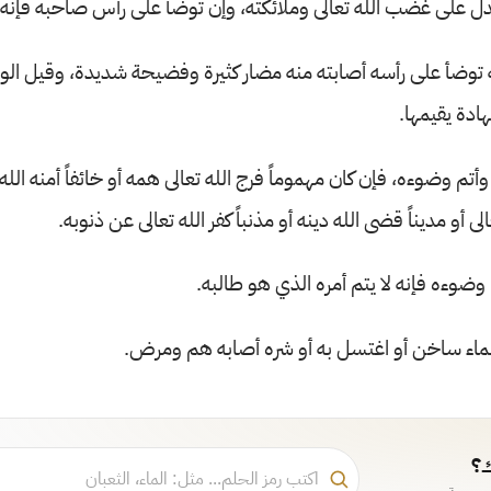
دل على غضب الله تعالى وملائكته، وإن توضأ على رأس صاحبه فإنه ي
توضأ على رأسه أصابته منه مضار كثيرة وفضيحة شديدة، وقيل الوض
ادة يقيمها.
أتم وضوءه، فإن كان مهموماً فرج الله تعالى همه أو خائفاً أمنه الله
لى أو مديناً قضى الله دينه أو مذنباً كفر الله تعالى عن ذنوبه.
وضوءه فإنه لا يتم أمره الذي هو طالبه.
بماء ساخن أو اغتسل به أو شره أصابه هم ومرض.
ك؟