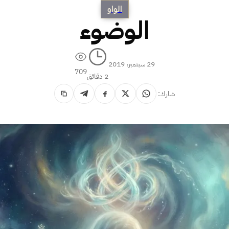
الواو
الوضوء
29 سبتمبر، 2019
709
2 دقائق
شارك: