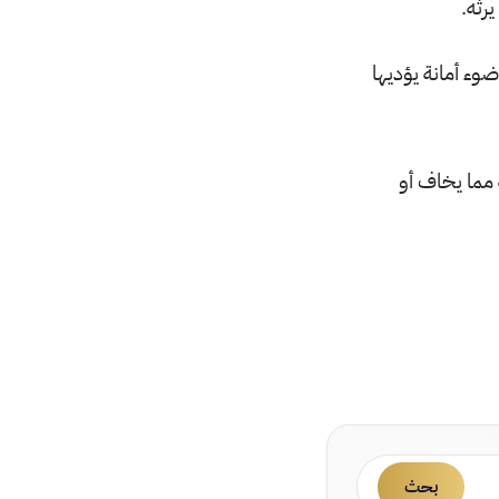
رثه.
وء أمانة يؤديها
 مما يخاف أو
بحث