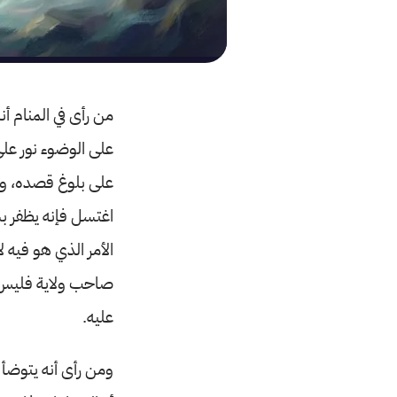
من رأى في المنام أن
على الوضوء نور على
على بلوغ قصده، وإل
اغتسل فإنه يظفر بش
الأمر الذي هو فيه ل
صاحب ولاية فليس له
عليه.
ومن رأى أنه يتوضأ 