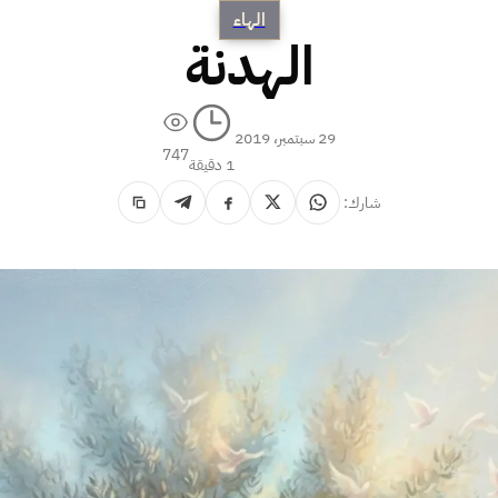
الهاء
الهدنة
29 سبتمبر، 2019
747
1 دقيقة
شارك: