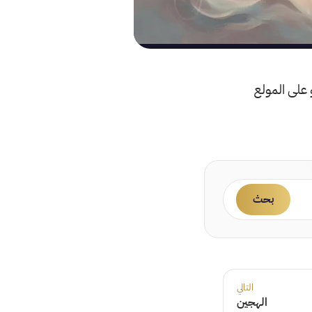
و على المولع
بحث
التالي
الهجين