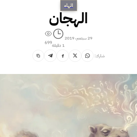
الهاء
الهجان
29 سبتمبر، 2019
699
1 دقيقة
شارك: