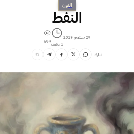
النون
النفط
29 سبتمبر، 2019
699
1 دقيقة
شارك: