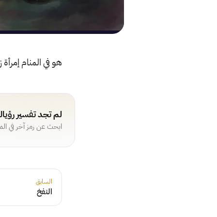
هو في المنام إمرأة 
لم تجد تفسير رؤيا
ابحث عن رمز آخر في ال
السابق
النفخ