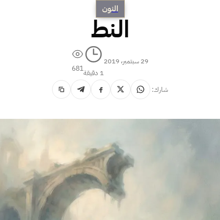
النون
النط
29 سبتمبر، 2019
681
1 دقيقة
شارك: