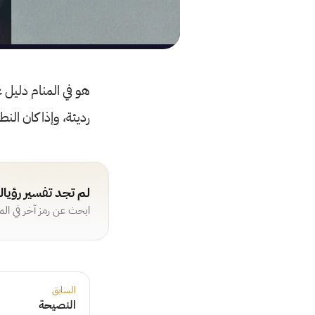
هو في المنام دليل ع
رديئة، وإذا كان الن
لم تجد تفسير رؤيا
ابحث عن رمز آخر في ال
السابق
النصيحة