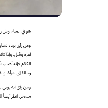
هو في المنام رجل ربا
ومن رأى بيده نشاباً
أمره وقبل، وإذا كا
الكلام فإنه أصاب فإ
رسالة إلى امرأة، و
ومن رأى أنه يرمي ب
مسخر. أنظر أيضاً ا