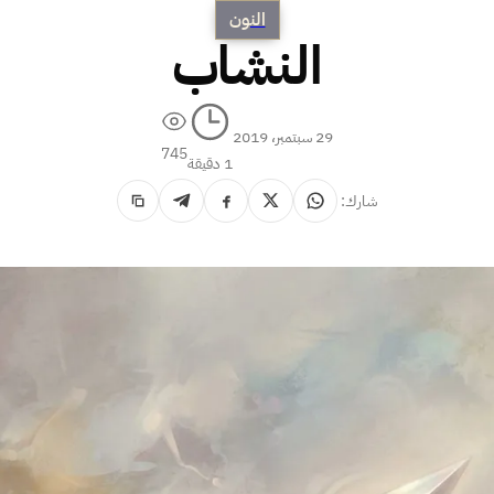
النون
النشاب
29 سبتمبر، 2019
745
1 دقيقة
شارك: