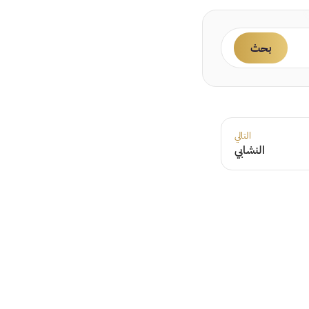
بحث
التالي
النشابي