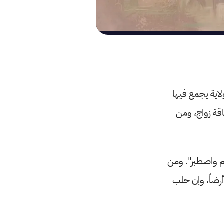
ولاية يجمع فيها
اقة زواج، ومن
هم واصطبر". ومن
أرضاً، وإن حلب