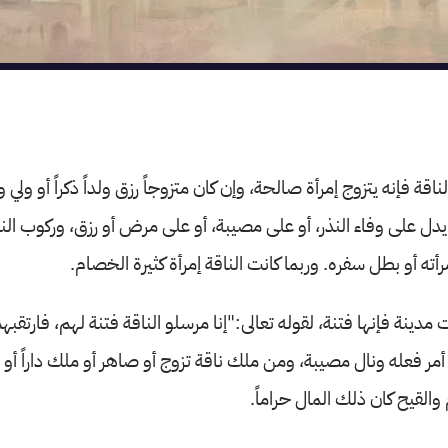
قة فإنه يتزوج إمرأة صالحة، وإن كان متزوجاً رزق ولداً ذكراً أو ولي 
 يدل على وفاء النذر، أو على مصيبة، أو على مرض أو رزق، وركوب الن
أته أو بطل سفره. وربما كانت الناقة إمرأة كثيرة الخصام.
دينة فإنها فتنة، لقوله تعالى:"إنا مرسلو الناقة فتنة لهم، فارتقب
أمر فعله ونال مصيبة، ومن ملك ناقة تزوج أو صاهر أو ملك داراً أو 
 والقيح كان ذلك المال حراماً.