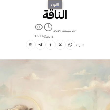
النون
الناقة
29 سبتمبر، 2019
1٬044
1 دقيقة
شارك: