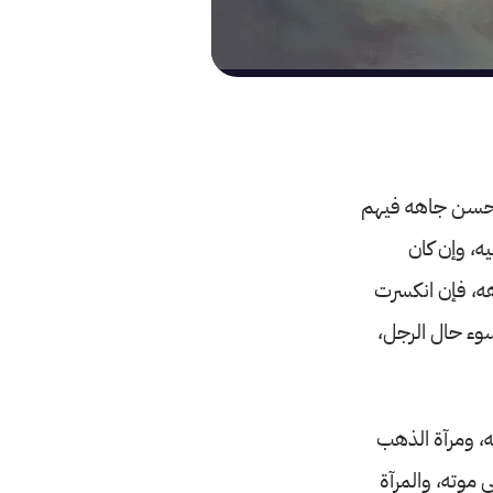
ويحسن جاهه فيهم
يه، وإن كان
هه، فإن انكسرت
سوء حال الرجل،
ته، ومرآة الذهب
 موته، والمرآة