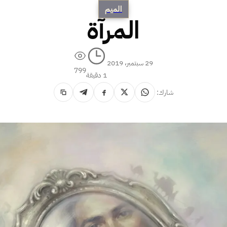
الميم
المرآة
29 سبتمبر، 2019
799
1 دقيقة
شارك: