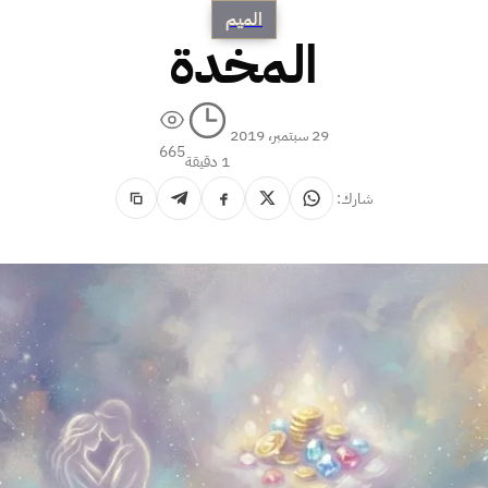
الميم
المخدة
29 سبتمبر، 2019
665
1 دقيقة
شارك: