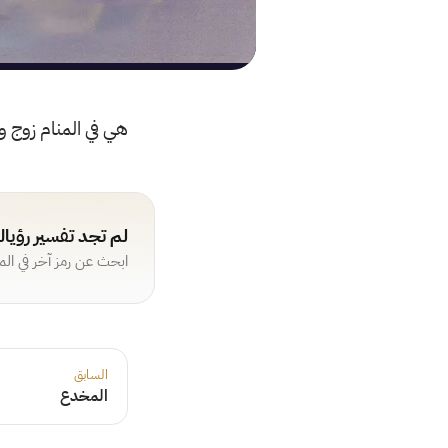
هي في المنام زوج و
لم تجد تفسير رؤيا
ابحث عن رمز آخر في ال
السابق
المخدع