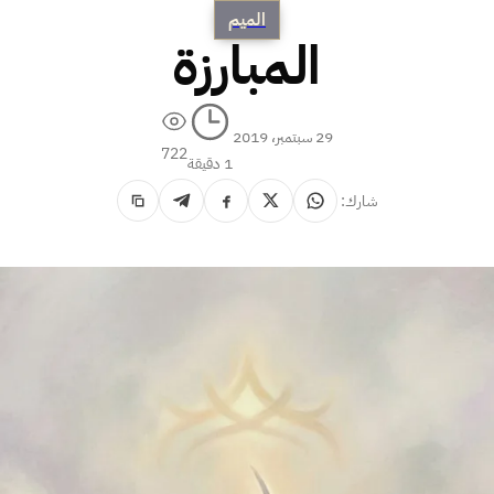
الميم
المبارزة
29 سبتمبر، 2019
722
1 دقيقة
شارك: