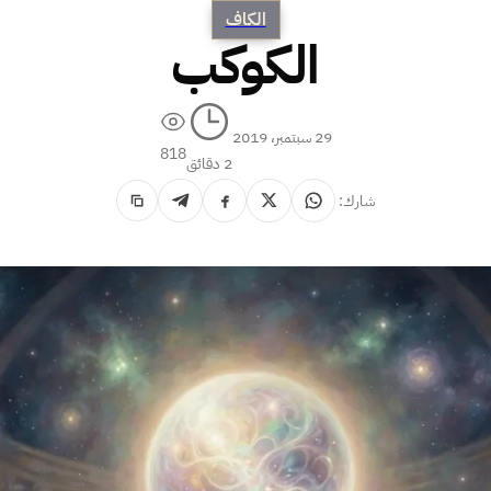
الكاف
الكوكب
29 سبتمبر، 2019
818
2 دقائق
شارك: