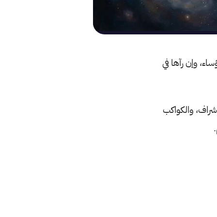
اء، وإن رآها في
شراف، والكواكب