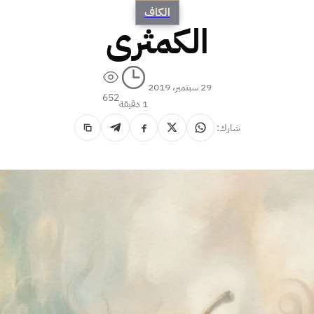
الكاف
الكمثرى
29 سبتمبر، 2019
652
1 دقيقة
شارك: