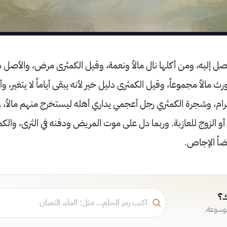
صل إليه، ومن أكلها نال مالاً ونعمة، وقيل الكمثرى مرض، والأصل
مالاً مجموعاً، وقيل الكمثرى دليل خير لأنه يبقى أياماً لا يتغير، وأ
حرام، وشجرة الكمثري رجل أعجمي يداري أهله ليستخرج منهم مالاً، 
 أو الزوج للعازبة. وربما دل على موت المريض ودفنه في الثرى، والكمث
ضاً الإجاص.
ك؟
موسوعة.