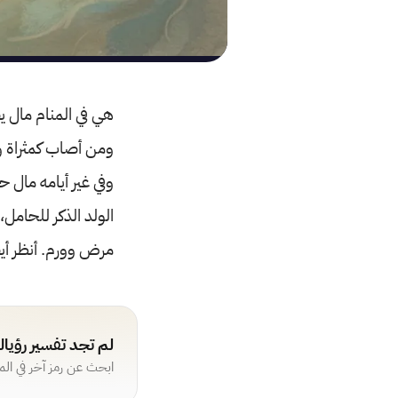
هي في المنام مال ي
ومن أصاب كمثراة ورث 
وفي غير أيامه مال 
الولد الذكر للحامل،
مرض وورم. أنظر أي
لم تجد تفسير رؤيا
ابحث عن رمز آخر في ال