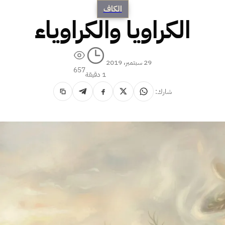
الكاف
الكراويا والكراوياء
29 سبتمبر، 2019
657
1 دقيقة
شارك: