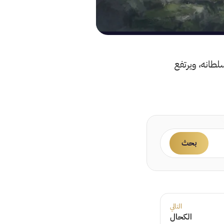
لطانه، ويرتفع
بحث
التالي
الكحال