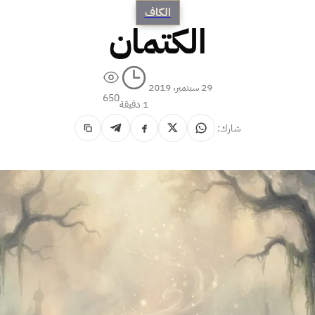
الكاف
الكتمان
29 سبتمبر، 2019
650
1 دقيقة
شارك: