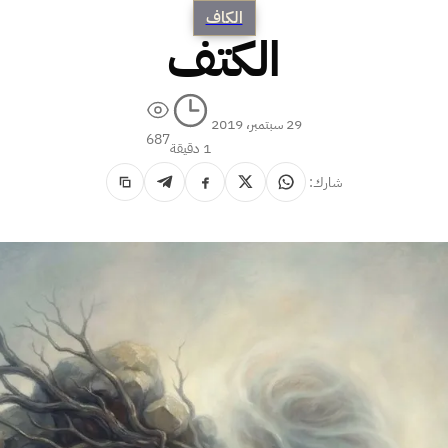
الكاف
الكتف
29 سبتمبر، 2019
687
1 دقيقة
شارك: