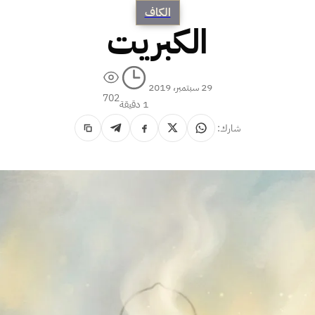
الكاف
الكبريت
29 سبتمبر، 2019
702
1 دقيقة
شارك: