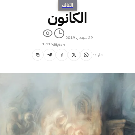
الكاف
الكانون
29 سبتمبر، 2019
1٬115
1 دقيقة
شارك: