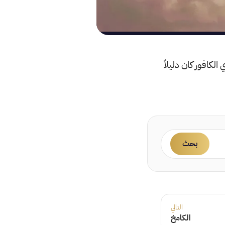
لكافور كان دليلاً
بحث
التالي
الكامخ