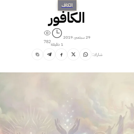
الكاف
الكافور
29 سبتمبر، 2019
782
1 دقيقة
شارك: